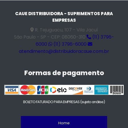
CAUE DISTRIBUIDORA - SUPRIMENTOS PARA
EMPRESAS
R. Tejuguacu, 107 - Vila Jacuí
São Paulo - SP - CEP: 08060-310
(11) 3796-
6000
(11) 3796-6000
atendimento@distribuidoracaue.com.br
Formas de pagamento
BOLETO FATURADO PARA EMPRESAS
(sujeto análise)
Home