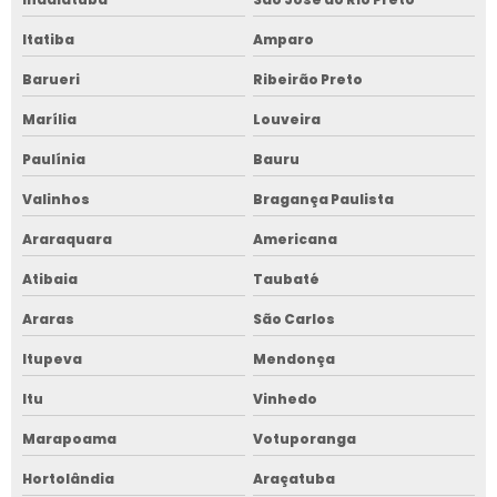
Itatiba
Amparo
Barueri
Ribeirão Preto
Marília
Louveira
Paulínia
Bauru
Valinhos
Bragança Paulista
Araraquara
Americana
Atibaia
Taubaté
Araras
São Carlos
Itupeva
Mendonça
Itu
Vinhedo
Marapoama
Votuporanga
Hortolândia
Araçatuba