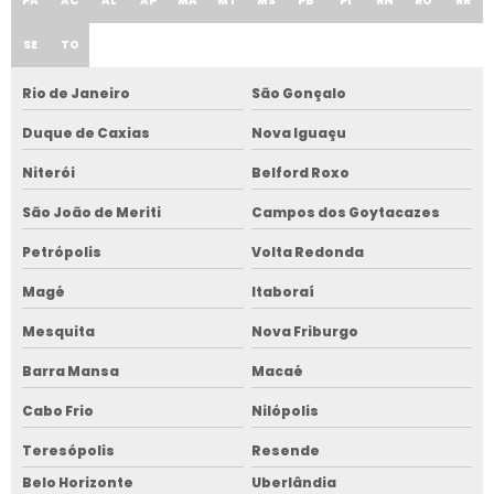
PA
AC
AL
AP
MA
MT
MS
PB
PI
RN
RO
RR
SE
TO
Rio de Janeiro
São Gonçalo
Duque de Caxias
Nova Iguaçu
Niterói
Belford Roxo
São João de Meriti
Campos dos Goytacazes
Petrópolis
Volta Redonda
Magé
Itaboraí
Mesquita
Nova Friburgo
Barra Mansa
Macaé
Cabo Frio
Nilópolis
Teresópolis
Resende
Belo Horizonte
Uberlândia