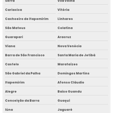
Serra
Vila Velha
Cariacica
Vitória
Cachoeiro de Itapemirim
Linhares
São Mateus
Colatina
Guarapari
Aracruz
Viana
Nova Venécia
Barra de São Francisco
Santa Maria de Jetibá
Castelo
Marataízes
São Gabriel da Palha
Domingos Martins
Itapemirim
Afonso Cláudio
Alegre
Baixo Guandu
Conceição da Barra
Guaçuí
Iúna
Jaguaré