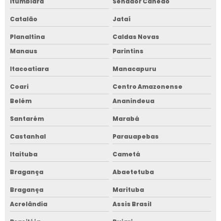
Itumbiara
Senador Canedo
Catalão
Jataí
Planaltina
Caldas Novas
Manaus
Parintins
Itacoatiara
Manacapuru
Coari
Centro Amazonense
Belém
Ananindeua
Santarém
Marabá
Castanhal
Parauapebas
Itaituba
Cametá
Bragança
Abaetetuba
Bragança
Marituba
Acrelândia
Assis Brasil