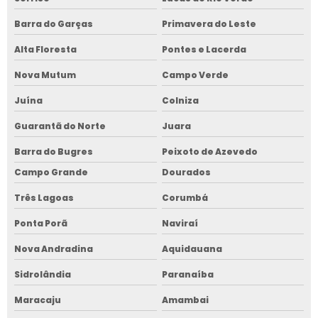
Barra do Garças
Primavera do Leste
Alta Floresta
Pontes e Lacerda
Nova Mutum
Campo Verde
Juína
Colniza
Guarantã do Norte
Juara
Barra do Bugres
Peixoto de Azevedo
Campo Grande
Dourados
Três Lagoas
Corumbá
Ponta Porã
Naviraí
Nova Andradina
Aquidauana
Sidrolândia
Paranaíba
Maracaju
Amambai