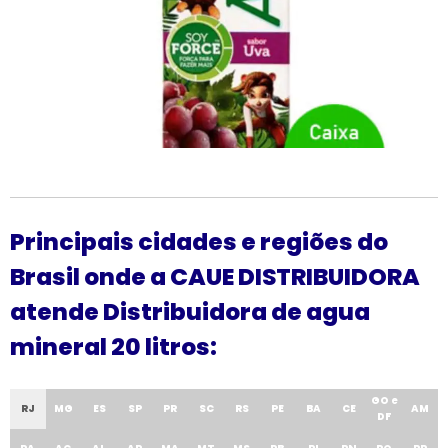
Principais cidades e regiões do
Brasil onde a CAUE DISTRIBUIDORA
atende Distribuidora de agua
mineral 20 litros:
GO e
RJ
MG
ES
SP
PR
SC
RS
PE
BA
CE
AM
DF