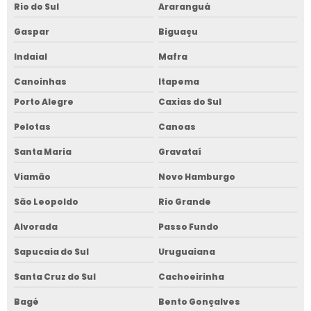
Rio do Sul
Araranguá
Gaspar
Biguaçu
Indaial
Mafra
Canoinhas
Itapema
Porto Alegre
Caxias do Sul
Pelotas
Canoas
Santa Maria
Gravataí
Viamão
Novo Hamburgo
São Leopoldo
Rio Grande
Alvorada
Passo Fundo
Sapucaia do Sul
Uruguaiana
Santa Cruz do Sul
Cachoeirinha
Bagé
Bento Gonçalves