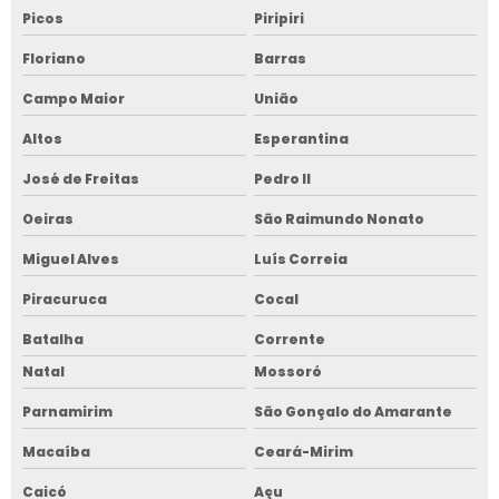
Picos
Piripiri
Floriano
Barras
Campo Maior
União
Altos
Esperantina
José de Freitas
Pedro II
Oeiras
São Raimundo Nonato
Miguel Alves
Luís Correia
Piracuruca
Cocal
Batalha
Corrente
Natal
Mossoró
Parnamirim
São Gonçalo do Amarante
Macaíba
Ceará-Mirim
Caicó
Açu