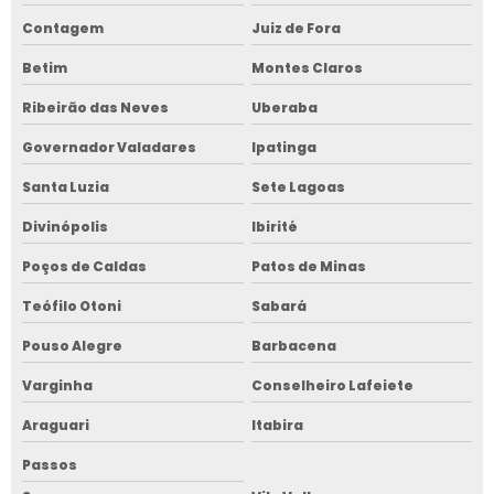
Contagem
Juiz de Fora
Betim
Montes Claros
Ribeirão das Neves
Uberaba
Governador Valadares
Ipatinga
Santa Luzia
Sete Lagoas
Divinópolis
Ibirité
Poços de Caldas
Patos de Minas
Teófilo Otoni
Sabará
Pouso Alegre
Barbacena
Varginha
Conselheiro Lafeiete
Araguari
Itabira
Passos