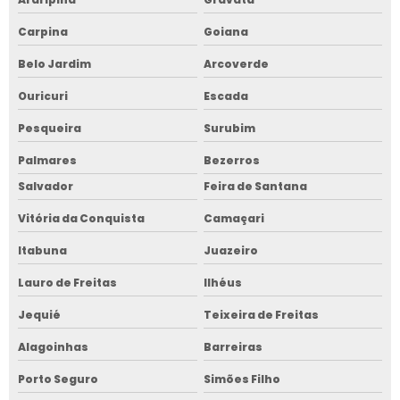
Carpina
Goiana
Belo Jardim
Arcoverde
Ouricuri
Escada
Pesqueira
Surubim
Palmares
Bezerros
Salvador
Feira de Santana
Vitória da Conquista
Camaçari
Itabuna
Juazeiro
Lauro de Freitas
Ilhéus
Jequié
Teixeira de Freitas
Alagoinhas
Barreiras
Porto Seguro
Simões Filho