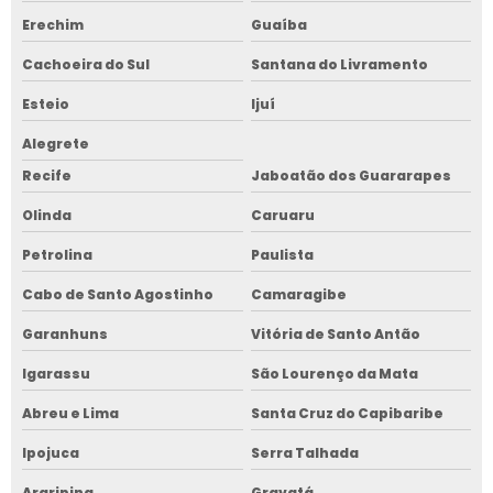
Erechim
Guaíba
Cachoeira do Sul
Santana do Livramento
Esteio
Ijuí
Alegrete
Recife
Jaboatão dos Guararapes
Olinda
Caruaru
Petrolina
Paulista
Cabo de Santo Agostinho
Camaragibe
Garanhuns
Vitória de Santo Antão
Igarassu
São Lourenço da Mata
Abreu e Lima
Santa Cruz do Capibaribe
Ipojuca
Serra Talhada
Araripina
Gravatá