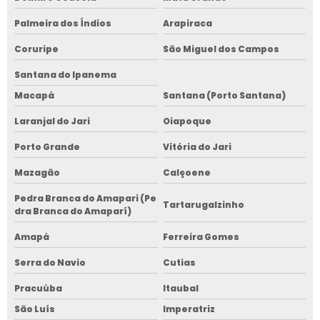
Palmeira dos Índios
Arapiraca
Coruripe
São Miguel dos Campos
Santana do Ipanema
Macapá
Santana (Porto Santana)
Laranjal do Jari
Oiapoque
Porto Grande
Vitória do Jari
Mazagão
Calçoene
Pedra Branca do Amapari (Pe
Tartarugalzinho
dra Branca do Amaparí)
Amapá
Ferreira Gomes
Serra do Navio
Cutias
Pracuúba
Itaubal
São Luís
Imperatriz