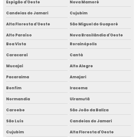
Espigão d'Oeste
Nova Mamoré
Candeias do Jamari
Cujubim
Alta Floresta d'Oeste
São Miguel do Guaporé
Alto Paraíso
Nova Brasilândia d'Oeste
Boa Vista
Rorainópolis
Caracaraí
Cantá
Mucajaí
Alto Alegre
Pacaraima
Amajari
Bonfim
Iracema
Normandia
Uiramutã
Caroebe
São João da Baliza
São Luís
Candeias do Jamari
Cujubim
Alta Floresta d'Oeste