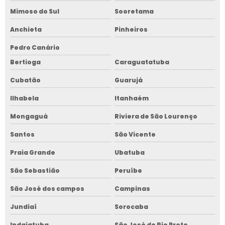
Mimoso do Sul
Sooretama
Anchieta
Pinheiros
Pedro Canário
Bertioga
Caraguatatuba
Cubatão
Guarujá
Ilhabela
Itanhaém
Mongaguá
Riviera de São Lourenço
Santos
São Vicente
Praia Grande
Ubatuba
São Sebastião
Peruíbe
São José dos campos
Campinas
Jundiaí
Sorocaba
Indaiatuba
São José do Rio Preto