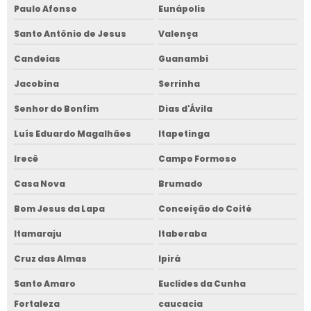
Paulo Afonso
Eunápolis
Santo Antônio de Jesus
Valença
Candeias
Guanambi
Jacobina
Serrinha
Senhor do Bonfim
Dias d'Ávila
Luís Eduardo Magalhães
Itapetinga
Irecê
Campo Formoso
Casa Nova
Brumado
Bom Jesus da Lapa
Conceição do Coité
Itamaraju
Itaberaba
Cruz das Almas
Ipirá
Santo Amaro
Euclides da Cunha
Fortaleza
caucacia