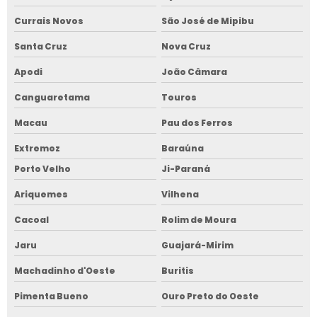
Currais Novos
São José de Mipibu
Santa Cruz
Nova Cruz
Apodi
João Câmara
Canguaretama
Touros
Macau
Pau dos Ferros
Extremoz
Baraúna
Porto Velho
Ji-Paraná
Ariquemes
Vilhena
Cacoal
Rolim de Moura
Jaru
Guajará-Mirim
Machadinho d'Oeste
Buritis
Pimenta Bueno
Ouro Preto do Oeste