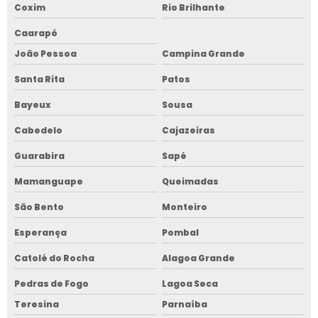
Coxim
Rio Brilhante
Caarapó
João Pessoa
Campina Grande
Santa Rita
Patos
Bayeux
Sousa
Cabedelo
Cajazeiras
Guarabira
Sapé
Mamanguape
Queimadas
São Bento
Monteiro
Esperança
Pombal
Catolé do Rocha
Alagoa Grande
Pedras de Fogo
Lagoa Seca
Teresina
Parnaíba