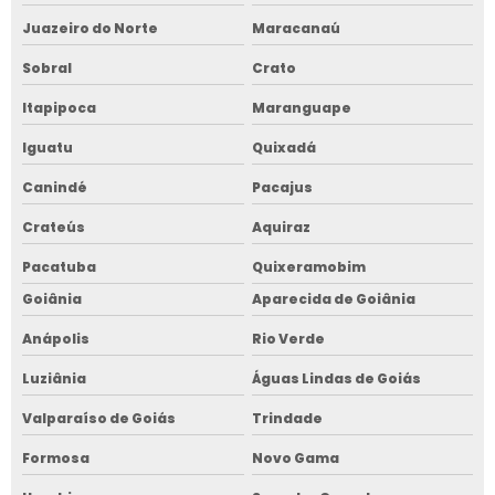
Juazeiro do Norte
Maracanaú
Sobral
Crato
Itapipoca
Maranguape
Iguatu
Quixadá
Canindé
Pacajus
Crateús
Aquiraz
Pacatuba
Quixeramobim
Goiânia
Aparecida de Goiânia
Anápolis
Rio Verde
Luziânia
Águas Lindas de Goiás
Valparaíso de Goiás
Trindade
Formosa
Novo Gama