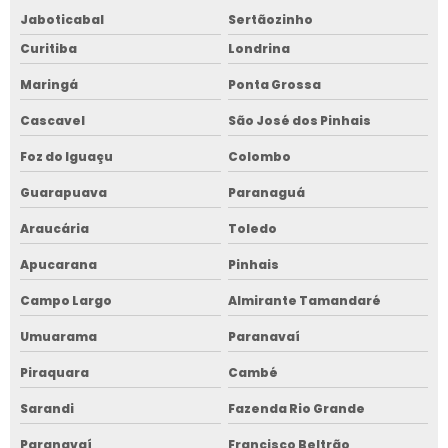
Jaboticabal
Sertãozinho
Curitiba
Londrina
Maringá
Ponta Grossa
Cascavel
São José dos Pinhais
Foz do Iguaçu
Colombo
Guarapuava
Paranaguá
Araucária
Toledo
Apucarana
Pinhais
Campo Largo
Almirante Tamandaré
Umuarama
Paranavaí
Piraquara
Cambé
Sarandi
Fazenda Rio Grande
Paranavaí
Francisco Beltrão