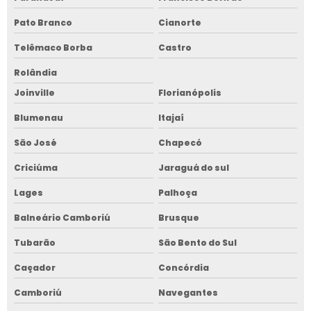
Pato Branco
Cianorte
Telêmaco Borba
Castro
Rolândia
Joinville
Florianópolis
Blumenau
Itajaí
São José
Chapecó
Criciúma
Jaraguá do sul
Lages
Palhoça
Balneário Camboriú
Brusque
Tubarão
São Bento do Sul
Caçador
Concórdia
Camboriú
Navegantes