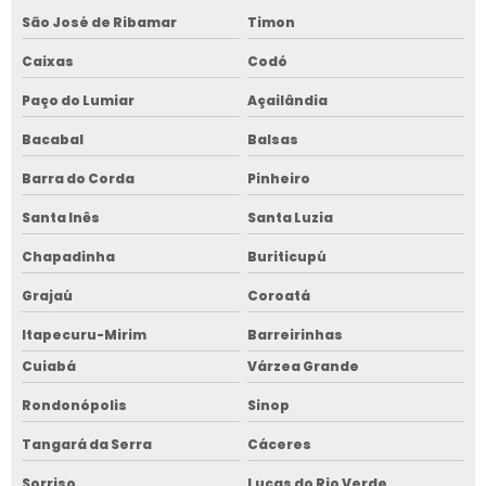
São José de Ribamar
Timon
Caixas
Codó
Paço do Lumiar
Açailândia
Bacabal
Balsas
Barra do Corda
Pinheiro
Santa Inês
Santa Luzia
Chapadinha
Buriticupú
Grajaú
Coroatá
Itapecuru-Mirim
Barreirinhas
Cuiabá
Várzea Grande
Rondonópolis
Sinop
Tangará da Serra
Cáceres
Sorriso
Lucas do Rio Verde