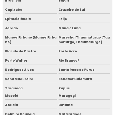
Brasiléia
Bujari
Capixaba
Cruzeiro do Sul
Epitaciolândia
Feijó
Jordão
Mâncio Lima
Manoel Urbano (Manuel Urba
Marechal Thaumaturgo (Tau
no)
maturgo, Thaumaturgo)
Plácido de Castro
Porto Acre
Porto Walter
Rio Branco*
Rodrigues Alves
Santa Rosa do Purus
Sena Madureira
Senador Guiomard
Tarauacá
Xapuri
Maceió
Maragogi
Atalaia
Batalha
Delmiro Gouveia
Mata Grande