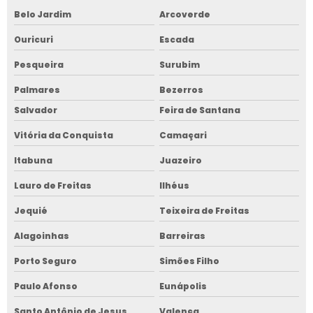
Belo Jardim
Arcoverde
Ouricuri
Escada
Pesqueira
Surubim
Palmares
Bezerros
Salvador
Feira de Santana
Vitória da Conquista
Camaçari
Itabuna
Juazeiro
Lauro de Freitas
Ilhéus
Jequié
Teixeira de Freitas
Alagoinhas
Barreiras
Porto Seguro
Simões Filho
Paulo Afonso
Eunápolis
Santo Antônio de Jesus
Valença