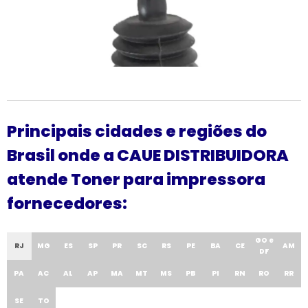
Principais cidades e regiões do
Brasil onde a CAUE DISTRIBUIDORA
atende Toner para impressora
fornecedores:
GO e
RJ
MG
ES
SP
PR
SC
RS
PE
BA
CE
AM
DF
PA
AC
AL
AP
MA
MT
MS
PB
PI
RN
RO
RR
SE
TO