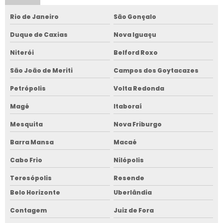
Rio de Janeiro
São Gonçalo
Duque de Caxias
Nova Iguaçu
Niterói
Belford Roxo
São João de Meriti
Campos dos Goytacazes
Petrópolis
Volta Redonda
Magé
Itaboraí
Mesquita
Nova Friburgo
Barra Mansa
Macaé
Cabo Frio
Nilópolis
Teresópolis
Resende
Belo Horizonte
Uberlândia
Contagem
Juiz de Fora