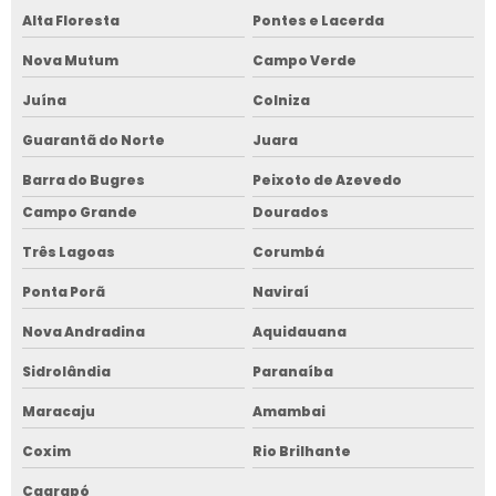
Alta Floresta
Pontes e Lacerda
Nova Mutum
Campo Verde
Juína
Colniza
Guarantã do Norte
Juara
Barra do Bugres
Peixoto de Azevedo
Campo Grande
Dourados
Três Lagoas
Corumbá
Ponta Porã
Naviraí
Nova Andradina
Aquidauana
Sidrolândia
Paranaíba
Maracaju
Amambai
Coxim
Rio Brilhante
Caarapó