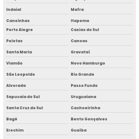
Indaial
Mafra
Canoinhas
Itapema
Porto Alegre
Caxias do Sul
Pelotas
Canoas
Santa Maria
Gravataí
Viamão
Novo Hamburgo
São Leopoldo
Rio Grande
Alvorada
Passo Fundo
Sapucaia do Sul
Uruguaiana
Santa Cruz do Sul
Cachoeirinha
Bagé
Bento Gonçalves
Erechim
Guaíba