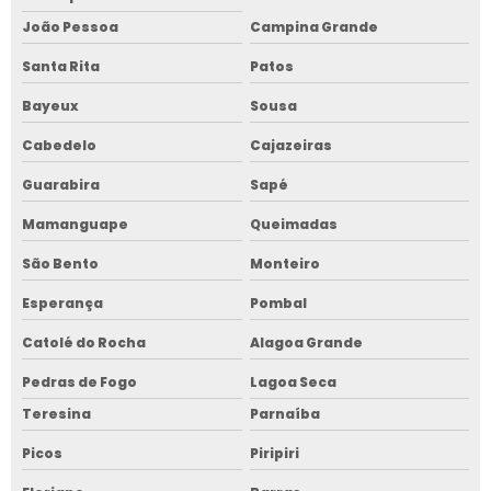
João Pessoa
Campina Grande
Santa Rita
Patos
Bayeux
Sousa
Cabedelo
Cajazeiras
Guarabira
Sapé
Mamanguape
Queimadas
São Bento
Monteiro
Esperança
Pombal
Catolé do Rocha
Alagoa Grande
Pedras de Fogo
Lagoa Seca
Teresina
Parnaíba
Picos
Piripiri