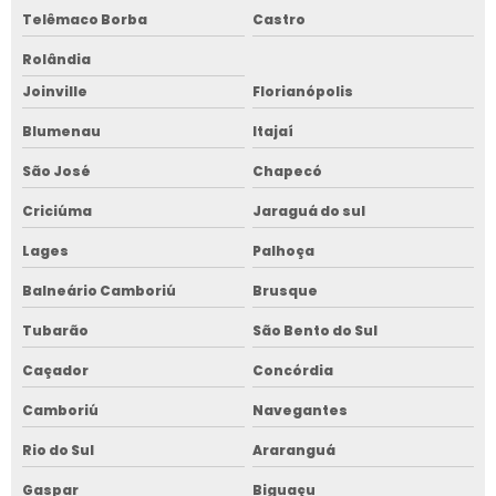
Telêmaco Borba
Castro
Rolândia
Joinville
Florianópolis
Blumenau
Itajaí
São José
Chapecó
Criciúma
Jaraguá do sul
Lages
Palhoça
Balneário Camboriú
Brusque
Tubarão
São Bento do Sul
Caçador
Concórdia
Camboriú
Navegantes
Rio do Sul
Araranguá
Gaspar
Biguaçu