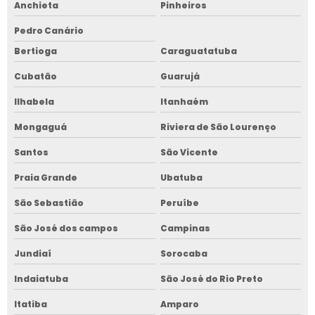
Anchieta
Pinheiros
Pedro Canário
Bertioga
Caraguatatuba
Cubatão
Guarujá
Ilhabela
Itanhaém
Mongaguá
Riviera de São Lourenço
Santos
São Vicente
Praia Grande
Ubatuba
São Sebastião
Peruíbe
São José dos campos
Campinas
Jundiaí
Sorocaba
Indaiatuba
São José do Rio Preto
Itatiba
Amparo