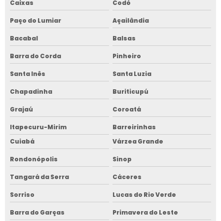
Caixas
Codó
Paço do Lumiar
Açailândia
Bacabal
Balsas
Barra do Corda
Pinheiro
Santa Inês
Santa Luzia
Chapadinha
Buriticupú
Grajaú
Coroatá
Itapecuru-Mirim
Barreirinhas
Cuiabá
Várzea Grande
Rondonópolis
Sinop
Tangará da Serra
Cáceres
Sorriso
Lucas do Rio Verde
Barra do Garças
Primavera do Leste