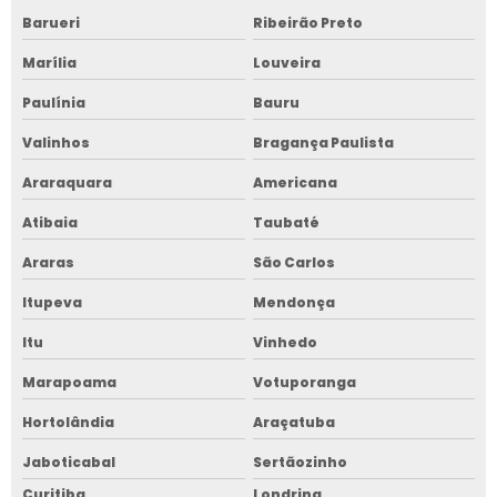
Barueri
Ribeirão Preto
Marília
Louveira
Paulínia
Bauru
Valinhos
Bragança Paulista
Araraquara
Americana
Atibaia
Taubaté
Araras
São Carlos
Itupeva
Mendonça
Itu
Vinhedo
Marapoama
Votuporanga
Hortolândia
Araçatuba
Jaboticabal
Sertãozinho
Curitiba
Londrina