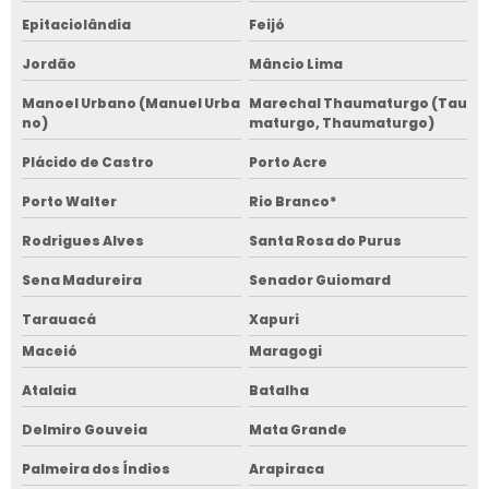
Epitaciolândia
Feijó
Jordão
Mâncio Lima
Manoel Urbano (Manuel Urba
Marechal Thaumaturgo (Tau
no)
maturgo, Thaumaturgo)
Plácido de Castro
Porto Acre
Porto Walter
Rio Branco*
Rodrigues Alves
Santa Rosa do Purus
Sena Madureira
Senador Guiomard
Tarauacá
Xapuri
Maceió
Maragogi
Atalaia
Batalha
Delmiro Gouveia
Mata Grande
Palmeira dos Índios
Arapiraca