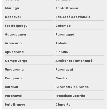
Maringá
Ponta Grossa
Cascavel
São José dos Pinhais
Foz do Iguaçu
Colombo
Guarapuava
Paranaguá
Araucária
Toledo
Apucarana
Pinhais
Campo Largo
Almirante Tamandaré
Umuarama
Paranavaí
Piraquara
Cambé
Sarandi
Fazenda Rio Grande
Paranavaí
Francisco Beltrão
Pato Branco
Cianorte