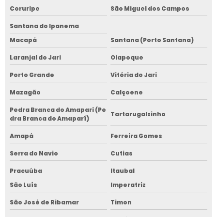
Coruripe
São Miguel dos Campos
Santana do Ipanema
Macapá
Santana (Porto Santana)
Laranjal do Jari
Oiapoque
Porto Grande
Vitória do Jari
Mazagão
Calçoene
Pedra Branca do Amapari (Pe
Tartarugalzinho
dra Branca do Amaparí)
Amapá
Ferreira Gomes
Serra do Navio
Cutias
Pracuúba
Itaubal
São Luís
Imperatriz
São José de Ribamar
Timon