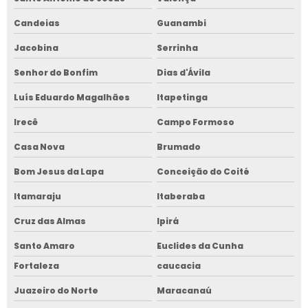
Candeias
Guanambi
Jacobina
Serrinha
Senhor do Bonfim
Dias d'Ávila
Luís Eduardo Magalhães
Itapetinga
Irecê
Campo Formoso
Casa Nova
Brumado
Bom Jesus da Lapa
Conceição do Coité
Itamaraju
Itaberaba
Cruz das Almas
Ipirá
Santo Amaro
Euclides da Cunha
Fortaleza
caucacia
Juazeiro do Norte
Maracanaú