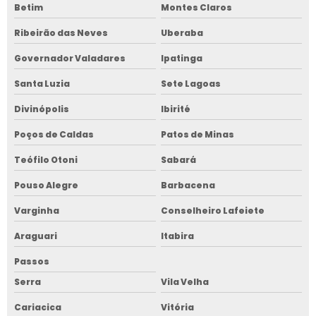
Betim
Montes Claros
Ribeirão das Neves
Uberaba
Governador Valadares
Ipatinga
Santa Luzia
Sete Lagoas
Divinópolis
Ibirité
Poços de Caldas
Patos de Minas
Teófilo Otoni
Sabará
Pouso Alegre
Barbacena
Varginha
Conselheiro Lafeiete
Araguari
Itabira
Passos
Serra
Vila Velha
Cariacica
Vitória