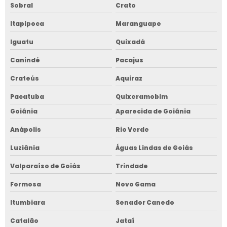
Sobral
Crato
Itapipoca
Maranguape
Iguatu
Quixadá
Canindé
Pacajus
Crateús
Aquiraz
Pacatuba
Quixeramobim
Goiânia
Aparecida de Goiânia
Anápolis
Rio Verde
Luziânia
Águas Lindas de Goiás
Valparaíso de Goiás
Trindade
Formosa
Novo Gama
Itumbiara
Senador Canedo
Catalão
Jataí