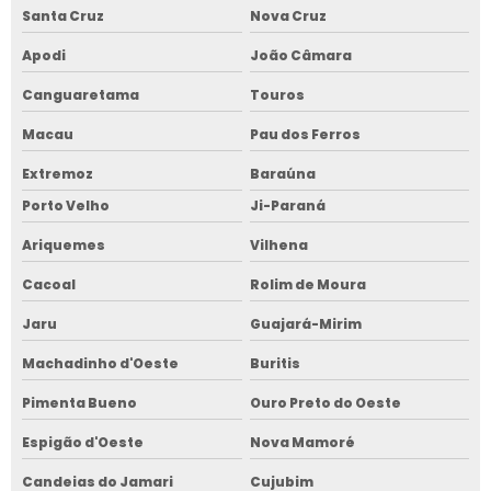
Santa Cruz
Nova Cruz
Apodi
João Câmara
Canguaretama
Touros
Macau
Pau dos Ferros
Extremoz
Baraúna
Porto Velho
Ji-Paraná
Ariquemes
Vilhena
Cacoal
Rolim de Moura
Jaru
Guajará-Mirim
Machadinho d'Oeste
Buritis
Pimenta Bueno
Ouro Preto do Oeste
Espigão d'Oeste
Nova Mamoré
Candeias do Jamari
Cujubim