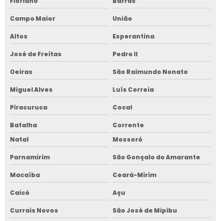
Floriano
Barras
Campo Maior
União
Altos
Esperantina
José de Freitas
Pedro II
Oeiras
São Raimundo Nonato
Miguel Alves
Luís Correia
Piracuruca
Cocal
Batalha
Corrente
Natal
Mossoró
Parnamirim
São Gonçalo do Amarante
Macaíba
Ceará-Mirim
Caicó
Açu
Currais Novos
São José de Mipibu