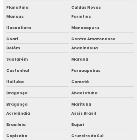
Planaltina
Caldas Novas
Manaus
Parintins
Itacoatiara
Manacapuru
Coari
Centro Amazonense
Belém
Ananindeua
Santarém
Marabá
Castanhal
Parauapebas
Itaituba
Cametá
Bragança
Abaetetuba
Bragança
Marituba
Acrelândia
Assis Brasil
Brasiléia
Bujari
Capixaba
Cruzeiro do Sul