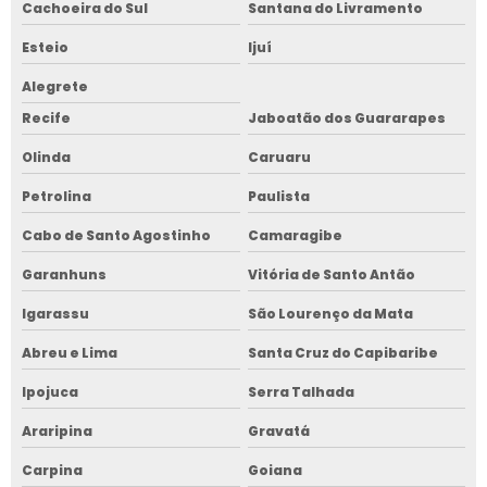
Cachoeira do Sul
Santana do Livramento
Esteio
Ijuí
Alegrete
Recife
Jaboatão dos Guararapes
Olinda
Caruaru
Petrolina
Paulista
Cabo de Santo Agostinho
Camaragibe
Garanhuns
Vitória de Santo Antão
Igarassu
São Lourenço da Mata
Abreu e Lima
Santa Cruz do Capibaribe
Ipojuca
Serra Talhada
Araripina
Gravatá
Carpina
Goiana