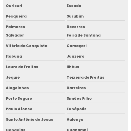
Ouricuri
Escada
Pesqueira
Surubim
Palmares
Bezerros
Salvador
Feira de Santana
Vitória da Conquista
Camaçari
Itabuna
Juazeiro
Lauro de Freitas
Ilhéus
Jequié
Teixeira de Freitas
Alagoinhas
Barreiras
Porto Seguro
Simões Filho
Paulo Afonso
Eunápolis
Santo Antônio de Jesus
Valença
Candeias
Guanambi