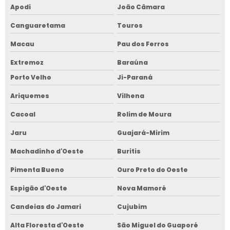
Apodi
João Câmara
Canguaretama
Touros
Macau
Pau dos Ferros
Extremoz
Baraúna
Porto Velho
Ji-Paraná
Ariquemes
Vilhena
Cacoal
Rolim de Moura
Jaru
Guajará-Mirim
Machadinho d'Oeste
Buritis
Pimenta Bueno
Ouro Preto do Oeste
Espigão d'Oeste
Nova Mamoré
Candeias do Jamari
Cujubim
Alta Floresta d'Oeste
São Miguel do Guaporé