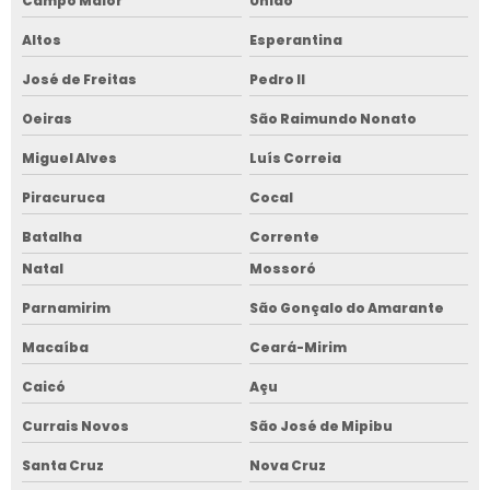
Campo Maior
União
Altos
Esperantina
José de Freitas
Pedro II
Oeiras
São Raimundo Nonato
Miguel Alves
Luís Correia
Piracuruca
Cocal
Batalha
Corrente
Natal
Mossoró
Parnamirim
São Gonçalo do Amarante
Macaíba
Ceará-Mirim
Caicó
Açu
Currais Novos
São José de Mipibu
Santa Cruz
Nova Cruz