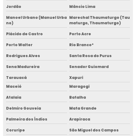
Jordão
Mâncio Lima
Manoel Urbano (Manuel Urba
Marechal Thaumaturgo (Tau
no)
maturgo, Thaumaturgo)
Plácido de Castro
Porto Acre
Porto Walter
Rio Branco*
Rodrigues Alves
Santa Rosa do Purus
Sena Madureira
Senador Guiomard
Tarauacá
Xapuri
Maceió
Maragogi
Atalaia
Batalha
Delmiro Gouveia
Mata Grande
Palmeira dos Índios
Arapiraca
Coruripe
São Miguel dos Campos