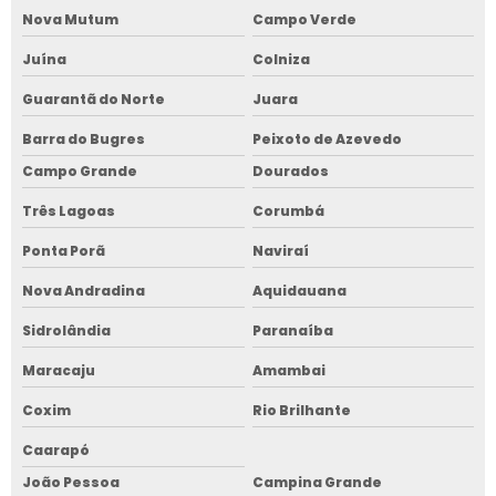
Nova Mutum
Campo Verde
Juína
Colniza
Guarantã do Norte
Juara
Barra do Bugres
Peixoto de Azevedo
Campo Grande
Dourados
Três Lagoas
Corumbá
Ponta Porã
Naviraí
Nova Andradina
Aquidauana
Sidrolândia
Paranaíba
Maracaju
Amambai
Coxim
Rio Brilhante
Caarapó
João Pessoa
Campina Grande