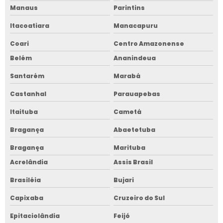
Manaus
Parintins
Itacoatiara
Manacapuru
Coari
Centro Amazonense
Belém
Ananindeua
Santarém
Marabá
Castanhal
Parauapebas
Itaituba
Cametá
Bragança
Abaetetuba
Bragança
Marituba
Acrelândia
Assis Brasil
Brasiléia
Bujari
Capixaba
Cruzeiro do Sul
Epitaciolândia
Feijó