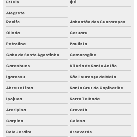
Esteio
Ijuí
Alegrete
Recife
Jaboatão dos Guararapes
Olinda
Caruaru
Petrolina
Paulista
Cabo de Santo Agostinho
Camaragibe
Garanhuns
Vitória de Santo Antão
Igarassu
São Lourenço da Mata
Abreu e Lima
Santa Cruz do Capibaribe
Ipojuca
Serra Talhada
Araripina
Gravatá
Carpina
Goiana
Belo Jardim
Arcoverde