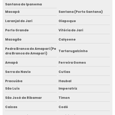
Santana do Ipanema
Macapá
Santana (Porto Santana)
Laranjal do Jari
Oiapoque
Porto Grande
Vitória do Jari
Mazagão
Calçoene
Pedra Branca do Amapari (Pe
Tartarugalzinho
dra Branca do Amaparí)
Amapá
Ferreira Gomes
Serra do Navio
Cutias
Pracuúba
Itaubal
São Luís
Imperatriz
São José de Ribamar
Timon
Caixas
Codó