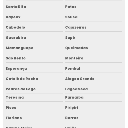
Santa Rita
Patos
Bayeux
Sousa
Cabedelo
Cajazeiras
Guarabira
Sapé
Mamanguape
Queimadas
São Bento
Monteiro
Esperança
Pombal
Catolé do Rocha
Alagoa Grande
Pedras de Fogo
Lagoa Seca
Teresina
Parnaíba
Picos
Piripiri
Floriano
Barras