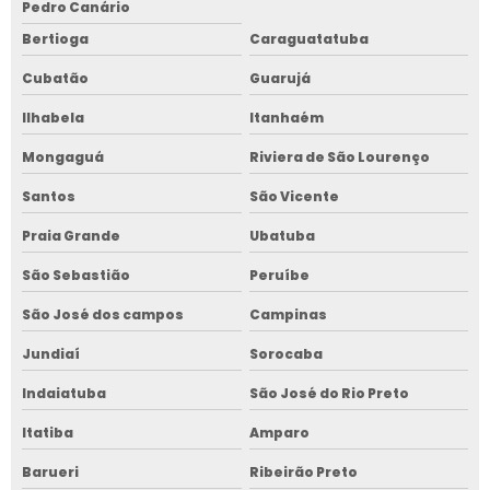
Pedro Canário
Bertioga
Caraguatatuba
Cubatão
Guarujá
Ilhabela
Itanhaém
Mongaguá
Riviera de São Lourenço
Santos
São Vicente
Praia Grande
Ubatuba
São Sebastião
Peruíbe
São José dos campos
Campinas
Jundiaí
Sorocaba
Indaiatuba
São José do Rio Preto
Itatiba
Amparo
Barueri
Ribeirão Preto