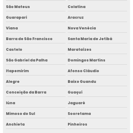
São Mateus
Colatina
Guarapari
Aracruz
Viana
Nova Venécia
Barra de São Francisco
Santa Maria de Jetibá
Castelo
Marataízes
São Gabriel da Palha
Domingos Martins
Itapemirim
Afonso Cláudio
Alegre
Baixo Guandu
Conceição da Barra
Guaçuí
Iúna
Jaguaré
Mimoso do Sul
Sooretama
Anchieta
Pinheiros