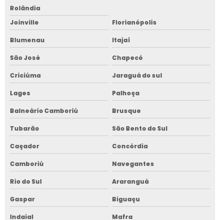
Rolândia
Joinville
Florianópolis
Blumenau
Itajaí
São José
Chapecó
Criciúma
Jaraguá do sul
Lages
Palhoça
Balneário Camboriú
Brusque
Tubarão
São Bento do Sul
Caçador
Concórdia
Camboriú
Navegantes
Rio do Sul
Araranguá
Gaspar
Biguaçu
Indaial
Mafra