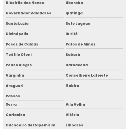
Ribeirão das Neves
Uberaba
Governador Valadares
Ipatinga
Santa Luzia
Sete Lagoas
Divinópolis
Ibirité
Poços de Caldas
Patos de Minas
Teófilo Otoni
Sabará
Pouso Alegre
Barbacena
Varginha
Conselheiro Lafeiete
Araguari
Itabira
Passos
Serra
Vila Velha
Cariacica
Vitória
Cachoeiro de Itapemirim
Linhares