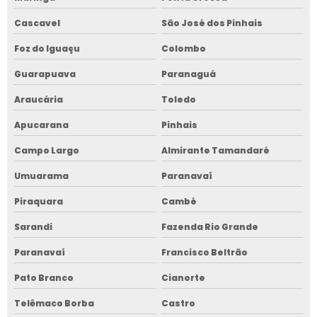
Cascavel
São José dos Pinhais
Foz do Iguaçu
Colombo
Guarapuava
Paranaguá
Araucária
Toledo
Apucarana
Pinhais
Campo Largo
Almirante Tamandaré
Umuarama
Paranavaí
Piraquara
Cambé
Sarandi
Fazenda Rio Grande
Paranavaí
Francisco Beltrão
Pato Branco
Cianorte
Telêmaco Borba
Castro