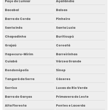
Paço do Lumiar
Açailândia
Bacabal
Balsas
Barra do Corda
Pinheiro
Santa Inês
Santa Luzia
Chapadinha
Buriticupú
Grajaú
Coroatá
Itapecuru-Mirim
Barreirinhas
Cuiabá
Várzea Grande
Rondonópolis
Sinop
Tangará da Serra
Cáceres
Sorriso
Lucas do Rio Verde
Barra do Garças
Primavera do Leste
Alta Floresta
Pontes e Lacerda