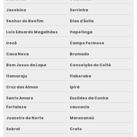
Jacobina
Serrinha
Senhor do Bonfim
Dias d'Ávila
Luís Eduardo Magalhães
Itapetinga
Irecê
Campo Formoso
Casa Nova
Brumado
Bom Jesus da Lapa
Conceição do Coité
Itamaraju
Itaberaba
Cruz das Almas
Ipirá
Santo Amaro
Euclides da Cunha
Fortaleza
caucacia
Juazeiro do Norte
Maracanaú
Sobral
Crato