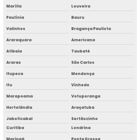
Marília
Louveira
Paulínia
Bauru
Valinhos
Bragança Paulista
Araraquara
Americana
Atibaia
Taubaté
Araras
São Carlos
Itupeva
Mendonça
Itu
Vinhedo
Marapoama
Votuporanga
Hortolândia
Araçatuba
Jaboticabal
Sertãozinho
Curitiba
Londrina
Maringá
Ponta Grossa