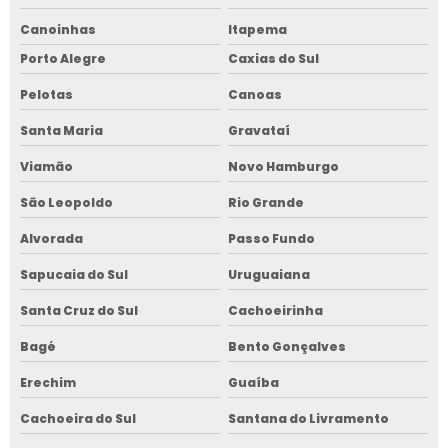
Canoinhas
Itapema
Porto Alegre
Caxias do Sul
Pelotas
Canoas
Santa Maria
Gravataí
Viamão
Novo Hamburgo
São Leopoldo
Rio Grande
Alvorada
Passo Fundo
Sapucaia do Sul
Uruguaiana
Santa Cruz do Sul
Cachoeirinha
Bagé
Bento Gonçalves
Erechim
Guaíba
Cachoeira do Sul
Santana do Livramento