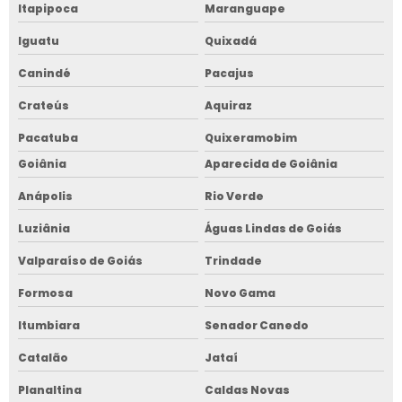
Itapipoca
Maranguape
Iguatu
Quixadá
Canindé
Pacajus
Crateús
Aquiraz
Pacatuba
Quixeramobim
Goiânia
Aparecida de Goiânia
Anápolis
Rio Verde
Luziânia
Águas Lindas de Goiás
Valparaíso de Goiás
Trindade
Formosa
Novo Gama
Itumbiara
Senador Canedo
Catalão
Jataí
Planaltina
Caldas Novas