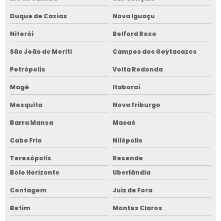
Duque de Caxias
Nova Iguaçu
Niterói
Belford Roxo
São João de Meriti
Campos dos Goytacazes
Petrópolis
Volta Redonda
Magé
Itaboraí
Mesquita
Nova Friburgo
Barra Mansa
Macaé
Cabo Frio
Nilópolis
Teresópolis
Resende
Belo Horizonte
Uberlândia
Contagem
Juiz de Fora
Betim
Montes Claros