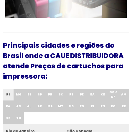
Principais cidades e regiões do
Brasil onde a CAUE DISTRIBUIDORA
atende Preços de cartuchos para
impressora:
GO e
RJ
MG
ES
SP
PR
SC
RS
PE
BA
CE
AM
DF
PA
AC
AL
AP
MA
MT
MS
PB
PI
RN
RO
RR
SE
TO
Rio de Janeiro
São Gonçalo