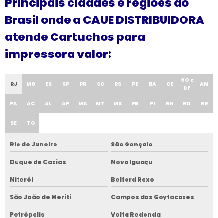
Principais cidades e regiões do
Brasil onde a CAUE DISTRIBUIDORA
atende Cartuchos para
impressora valor:
GO e
RJ
MG
ES
SP
PR
SC
RS
PE
BA
CE
AM
DF
PA
AC
AL
AP
MA
MT
MS
PB
PI
RN
RO
RR
SE
TO
Rio de Janeiro
São Gonçalo
Duque de Caxias
Nova Iguaçu
Niterói
Belford Roxo
São João de Meriti
Campos dos Goytacazes
Petrópolis
Volta Redonda