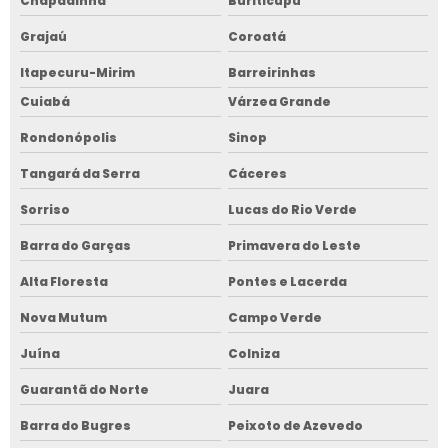
Chapadinha
Buriticupú
Grajaú
Coroatá
Itapecuru-Mirim
Barreirinhas
Cuiabá
Várzea Grande
Rondonópolis
Sinop
Tangará da Serra
Cáceres
Sorriso
Lucas do Rio Verde
Barra do Garças
Primavera do Leste
Alta Floresta
Pontes e Lacerda
Nova Mutum
Campo Verde
Juína
Colniza
Guarantã do Norte
Juara
Barra do Bugres
Peixoto de Azevedo