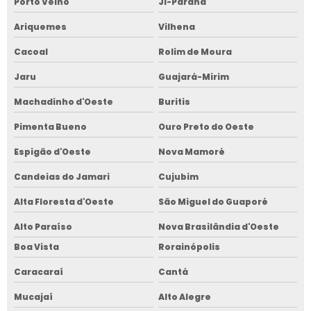
Porto Velho
Ji-Paraná
Ariquemes
Vilhena
Cacoal
Rolim de Moura
Jaru
Guajará-Mirim
Machadinho d'Oeste
Buritis
Pimenta Bueno
Ouro Preto do Oeste
Espigão d'Oeste
Nova Mamoré
Candeias do Jamari
Cujubim
Alta Floresta d'Oeste
São Miguel do Guaporé
Alto Paraíso
Nova Brasilândia d'Oeste
Boa Vista
Rorainópolis
Caracaraí
Cantá
Mucajaí
Alto Alegre