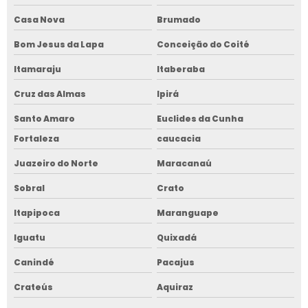
Casa Nova
Brumado
Bom Jesus da Lapa
Conceição do Coité
Itamaraju
Itaberaba
Cruz das Almas
Ipirá
Santo Amaro
Euclides da Cunha
Fortaleza
caucacia
Juazeiro do Norte
Maracanaú
Sobral
Crato
Itapipoca
Maranguape
Iguatu
Quixadá
Canindé
Pacajus
Crateús
Aquiraz