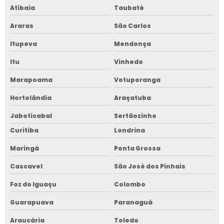
Atibaia
Taubaté
Araras
São Carlos
Itupeva
Mendonça
Itu
Vinhedo
Marapoama
Votuporanga
Hortolândia
Araçatuba
Jaboticabal
Sertãozinho
Curitiba
Londrina
Maringá
Ponta Grossa
Cascavel
São José dos Pinhais
Foz do Iguaçu
Colombo
Guarapuava
Paranaguá
Araucária
Toledo