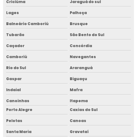
Criciúma
Jaraguá do sul
Lages
Palhoça
Balneário Camboriú
Brusque
Tubarão
São Bento do Sul
Caçador
Concórdia
Camboriú
Navegantes
Rio do Sul
Araranguá
Gaspar
Biguaçu
Indaial
Mafra
Canoinhas
Itapema
Porto Alegre
Caxias do Sul
Pelotas
Canoas
Santa Maria
Gravataí