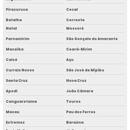
Piracuruca
Cocal
Batalha
Corrente
Natal
Mossoró
Parnamirim
São Gonçalo do Amarante
Macaíba
Ceará-Mirim
Caicó
Açu
Currais Novos
São José de Mipibu
Santa Cruz
Nova Cruz
Apodi
João Câmara
Canguaretama
Touros
Macau
Pau dos Ferros
Extremoz
Baraúna