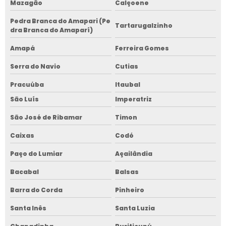
Mazagão
Calçoene
Pedra Branca do Amapari (Pe
Tartarugalzinho
dra Branca do Amaparí)
Amapá
Ferreira Gomes
Serra do Navio
Cutias
Pracuúba
Itaubal
São Luís
Imperatriz
São José de Ribamar
Timon
Caixas
Codó
Paço do Lumiar
Açailândia
Bacabal
Balsas
Barra do Corda
Pinheiro
Santa Inês
Santa Luzia