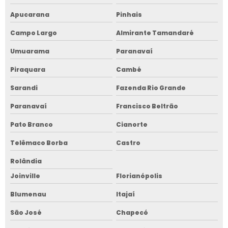
Apucarana
Pinhais
Campo Largo
Almirante Tamandaré
Umuarama
Paranavaí
Piraquara
Cambé
Sarandi
Fazenda Rio Grande
Paranavaí
Francisco Beltrão
Pato Branco
Cianorte
Telêmaco Borba
Castro
Rolândia
Joinville
Florianópolis
Blumenau
Itajaí
São José
Chapecó