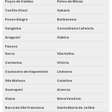
Poços de Caldas
Patos de Minas
Teófilo Otoni
Sabará
Pouso Alegre
Barbacena
Varginha
Conselheiro Lafeiete
Araguari
Itabira
Passos
Serra
Vila Velha
Cariacica
Vitória
Cachoeiro de Itapemirim
Linhares
São Mateus
Colatina
Guarapari
Aracruz
Viana
Nova Venécia
Barra de São Francisco
Santa Maria de Jetibá