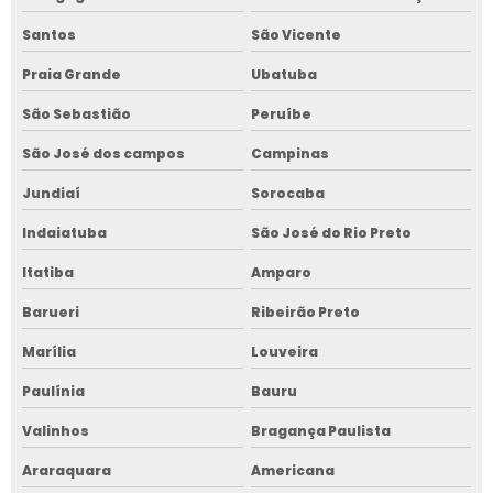
Santos
São Vicente
Praia Grande
Ubatuba
São Sebastião
Peruíbe
São José dos campos
Campinas
Jundiaí
Sorocaba
Indaiatuba
São José do Rio Preto
Itatiba
Amparo
Barueri
Ribeirão Preto
Marília
Louveira
Paulínia
Bauru
Valinhos
Bragança Paulista
Araraquara
Americana