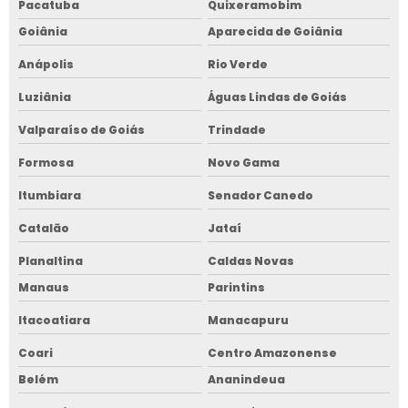
Pacatuba
Quixeramobim
Goiânia
Aparecida de Goiânia
Anápolis
Rio Verde
Luziânia
Águas Lindas de Goiás
Valparaíso de Goiás
Trindade
Formosa
Novo Gama
Itumbiara
Senador Canedo
Catalão
Jataí
Planaltina
Caldas Novas
Manaus
Parintins
Itacoatiara
Manacapuru
Coari
Centro Amazonense
Belém
Ananindeua