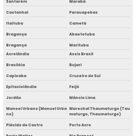
Santarém
Marabá
Castanhal
Parauapebas
Itaituba
Cametá
Bragança
Abaetetuba
Bragança
Marituba
Acrelândia
Assis Brasil
Brasiléia
Bujari
Capixaba
Cruzeiro do Sul
Epitaciolândia
Feijó
Jordão
Mâncio Lima
Manoel Urbano (Manuel Urba
Marechal Thaumaturgo (Tau
no)
maturgo, Thaumaturgo)
Plácido de Castro
Porto Acre
Porto Walter
Rio Branco*