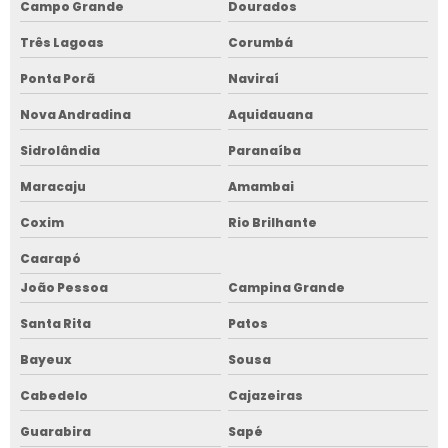
Campo Grande
Dourados
Três Lagoas
Corumbá
Ponta Porã
Naviraí
Nova Andradina
Aquidauana
Sidrolândia
Paranaíba
Maracaju
Amambai
Coxim
Rio Brilhante
Caarapó
João Pessoa
Campina Grande
Santa Rita
Patos
Bayeux
Sousa
Cabedelo
Cajazeiras
Guarabira
Sapé