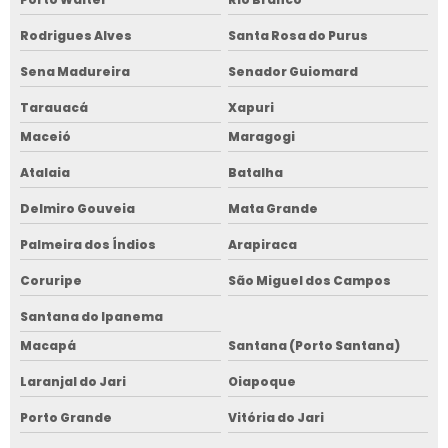
Rodrigues Alves
Santa Rosa do Purus
Sena Madureira
Senador Guiomard
Tarauacá
Xapuri
Maceió
Maragogi
Atalaia
Batalha
Delmiro Gouveia
Mata Grande
Palmeira dos Índios
Arapiraca
Coruripe
São Miguel dos Campos
Santana do Ipanema
Macapá
Santana (Porto Santana)
Laranjal do Jari
Oiapoque
Porto Grande
Vitória do Jari