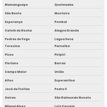
Mamanguape
Queimadas
São Bento
Monteiro
Esperança
Pombal
Catolé do Rocha
Alagoa Grande
Pedras de Fogo
Lagoa Seca
Teresina
Parnaíba
Picos
Piripiri
Floriano
Barras
Campo Maior
União
Altos
Esperantina
José de Freitas
Pedro II
Oeiras
São Raimundo Nonato
Miguel Alves
Luís Correia