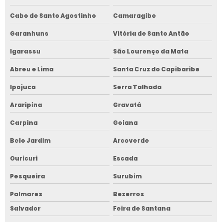
Cabo de Santo Agostinho
Camaragibe
Garanhuns
Vitória de Santo Antão
Igarassu
São Lourenço da Mata
Abreu e Lima
Santa Cruz do Capibaribe
Ipojuca
Serra Talhada
Araripina
Gravatá
Carpina
Goiana
Belo Jardim
Arcoverde
Ouricuri
Escada
Pesqueira
Surubim
Palmares
Bezerros
Salvador
Feira de Santana