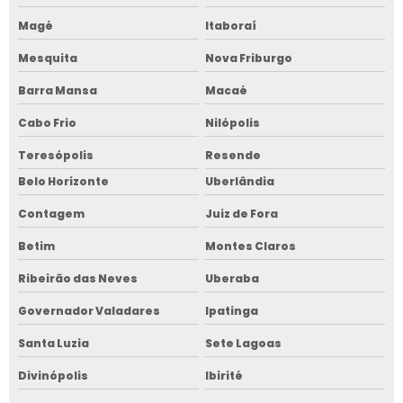
Magé
Itaboraí
Mesquita
Nova Friburgo
Barra Mansa
Macaé
Cabo Frio
Nilópolis
Teresópolis
Resende
Belo Horizonte
Uberlândia
Contagem
Juiz de Fora
Betim
Montes Claros
Ribeirão das Neves
Uberaba
Governador Valadares
Ipatinga
Santa Luzia
Sete Lagoas
Divinópolis
Ibirité