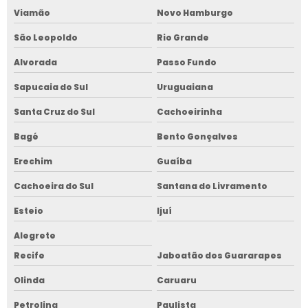
Viamão
Novo Hamburgo
São Leopoldo
Rio Grande
Alvorada
Passo Fundo
Sapucaia do Sul
Uruguaiana
Santa Cruz do Sul
Cachoeirinha
Bagé
Bento Gonçalves
Erechim
Guaíba
Cachoeira do Sul
Santana do Livramento
Esteio
Ijuí
Alegrete
Recife
Jaboatão dos Guararapes
Olinda
Caruaru
Petrolina
Paulista