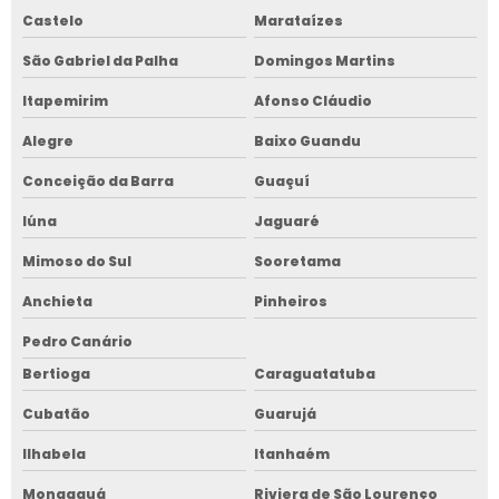
Castelo
Marataízes
São Gabriel da Palha
Domingos Martins
Itapemirim
Afonso Cláudio
Alegre
Baixo Guandu
Conceição da Barra
Guaçuí
Iúna
Jaguaré
Mimoso do Sul
Sooretama
Anchieta
Pinheiros
Pedro Canário
Bertioga
Caraguatatuba
Cubatão
Guarujá
Ilhabela
Itanhaém
Mongaguá
Riviera de São Lourenço