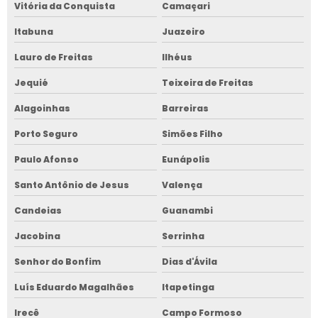
Vitória da Conquista
Camaçari
Itabuna
Juazeiro
Lauro de Freitas
Ilhéus
Jequié
Teixeira de Freitas
Alagoinhas
Barreiras
Porto Seguro
Simões Filho
Paulo Afonso
Eunápolis
Santo Antônio de Jesus
Valença
Candeias
Guanambi
Jacobina
Serrinha
Senhor do Bonfim
Dias d'Ávila
Luís Eduardo Magalhães
Itapetinga
Irecê
Campo Formoso