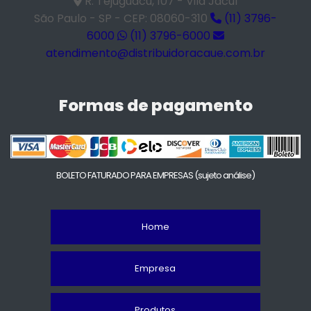
R. Tejuguacu, 107 - Vila Jacuí
São Paulo - SP - CEP: 08060-310
(11) 3796-
6000
(11) 3796-6000
atendimento@distribuidoracaue.com.br
Formas de pagamento
BOLETO FATURADO PARA EMPRESAS
(sujeto análise)
Home
Empresa
Produtos