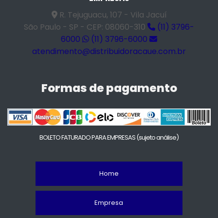
R. Tejuguacu, 107 - Vila Jacuí
São Paulo - SP - CEP: 08060-310
(11) 3796-
6000
(11) 3796-6000
atendimento@distribuidoracaue.com.br
Formas de pagamento
BOLETO FATURADO PARA EMPRESAS
(sujeto análise)
Home
Empresa