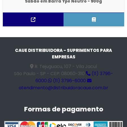
Sabão em Barra Ypê Neutro - 900g
CAUE DISTRIBUIDORA - SUPRIMENTOS PARA
EMPRESAS
R. Tejuguacu, 107 - Vila Jacuí
São Paulo - SP - CEP: 08060-310
(11) 3796-
6000
(11) 3796-6000
atendimento@distribuidoracaue.com.br
Formas de pagamento