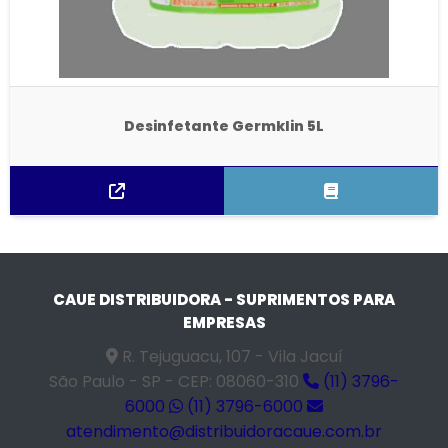
Desinfetante Germklin 5L
CAUE DISTRIBUIDORA - SUPRIMENTOS PARA
EMPRESAS
R. Tejuguacu, 107 - Vila Jacuí
São Paulo - SP - CEP: 08060-310
(11) 3796-
6000
(11) 3796-6000
atendimento@distribuidoracaue.com.br