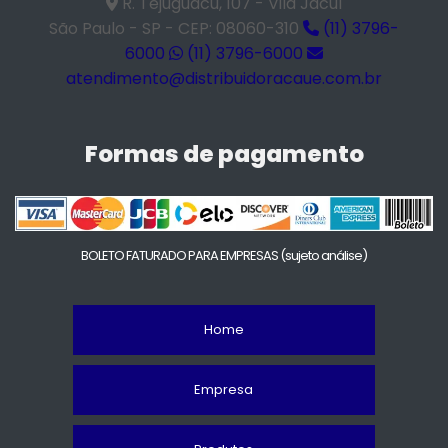
R. Tejuguacu, 107 - Vila Jacuí
São Paulo - SP - CEP: 08060-310
(11) 3796-
6000
(11) 3796-6000
atendimento@distribuidoracaue.com.br
Formas de pagamento
BOLETO FATURADO PARA EMPRESAS
(sujeto análise)
Home
Empresa