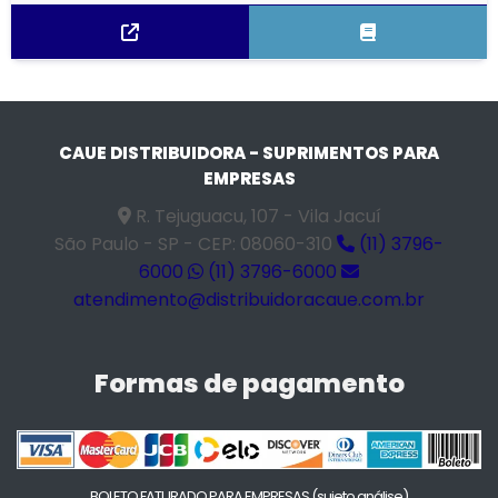
CAUE DISTRIBUIDORA - SUPRIMENTOS PARA
EMPRESAS
R. Tejuguacu, 107 - Vila Jacuí
São Paulo - SP - CEP: 08060-310
(11) 3796-
6000
(11) 3796-6000
atendimento@distribuidoracaue.com.br
Formas de pagamento
BOLETO FATURADO PARA EMPRESAS
(sujeto análise)