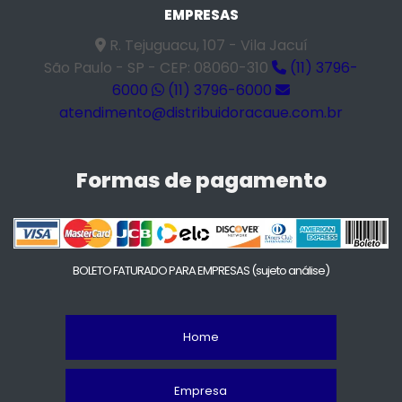
EMPRESAS
R. Tejuguacu, 107 - Vila Jacuí
São Paulo - SP - CEP: 08060-310
(11) 3796-
6000
(11) 3796-6000
atendimento@distribuidoracaue.com.br
Formas de pagamento
BOLETO FATURADO PARA EMPRESAS
(sujeto análise)
Home
Empresa