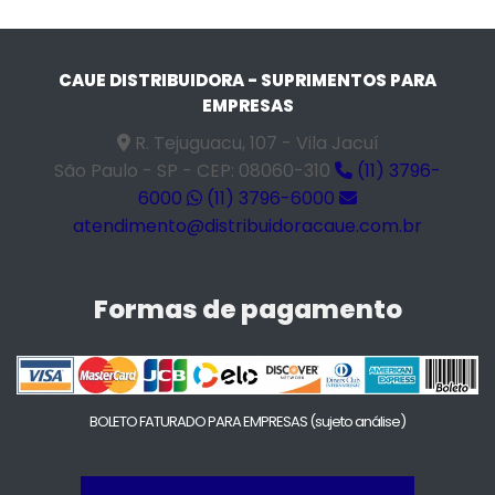
CAUE DISTRIBUIDORA - SUPRIMENTOS PARA
EMPRESAS
R. Tejuguacu, 107 - Vila Jacuí
São Paulo - SP - CEP: 08060-310
(11) 3796-
6000
(11) 3796-6000
atendimento@distribuidoracaue.com.br
Formas de pagamento
BOLETO FATURADO PARA EMPRESAS
(sujeto análise)