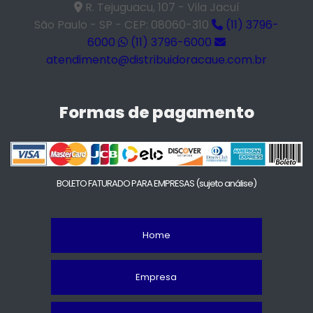
R. Tejuguacu, 107 - Vila Jacuí
São Paulo - SP - CEP: 08060-310
(11) 3796-
6000
(11) 3796-6000
atendimento@distribuidoracaue.com.br
Formas de pagamento
BOLETO FATURADO PARA EMPRESAS
(sujeto análise)
Home
Empresa