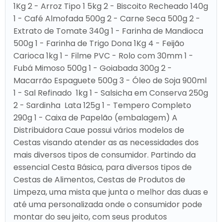
1Kg 2 - Arroz Tipo 1 5kg 2 - Biscoito Recheado 140g
1 - Café Almofada 500g 2 - Carne Seca 500g 2 -
Extrato de Tomate 340g 1 - Farinha de Mandioca
500g 1 - Farinha de Trigo Dona 1Kg 4 - Feijão
Carioca 1kg 1 - Filme PVC - Rolo com 30mm 1 -
Fubá Mimoso 500g 1 - Goiabada 300g 2 -
Macarrão Espaguete 500g 3 - Óleo de Soja 900ml
1 - Sal Refinado 1kg 1 - Salsicha em Conserva 250g
2 - Sardinha Lata 125g 1 - Tempero Completo
290g 1 - Caixa de Papelão (embalagem) A
Distribuidora Caue possui vários modelos de
Cestas visando atender as as necessidades dos
mais diversos tipos de consumidor. Partindo da
essencial Cesta Básica, para diversos tipos de
Cestas de Alimentos, Cestas de Produtos de
Limpeza, uma mista que junta o melhor das duas e
até uma personalizada onde o consumidor pode
montar do seu jeito, com seus produtos