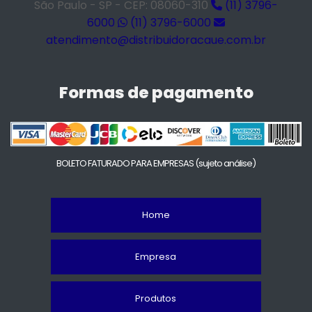
São Paulo - SP - CEP: 08060-310
(11) 3796-
6000
(11) 3796-6000
atendimento@distribuidoracaue.com.br
Formas de pagamento
BOLETO FATURADO PARA EMPRESAS
(sujeto análise)
Home
Empresa
Produtos