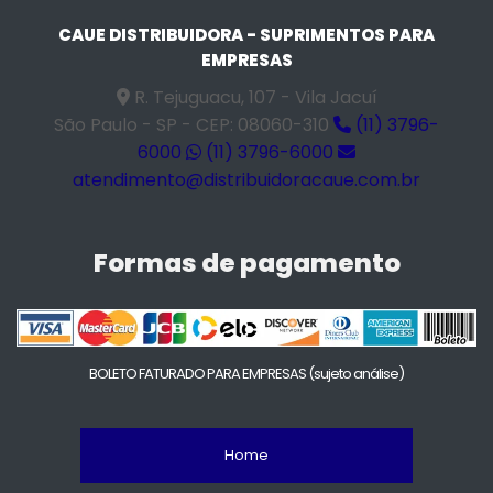
CAUE DISTRIBUIDORA - SUPRIMENTOS PARA
EMPRESAS
R. Tejuguacu, 107 - Vila Jacuí
São Paulo - SP - CEP: 08060-310
(11) 3796-
6000
(11) 3796-6000
atendimento@distribuidoracaue.com.br
Formas de pagamento
BOLETO FATURADO PARA EMPRESAS
(sujeto análise)
Home