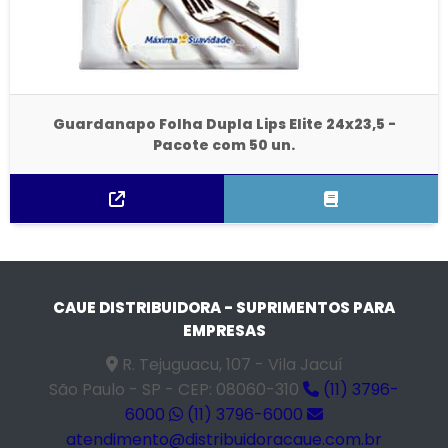
Guardanapo Folha Dupla Lips Elite 24x23,5 -
Pacote com 50 un.
CAUE DISTRIBUIDORA - SUPRIMENTOS PARA
EMPRESAS
R. Tejuguacu, 107 - Vila Jacuí
São Paulo - SP - CEP: 08060-310
(11) 3796-
6000
(11) 3796-6000
atendimento@distribuidoracaue.com.br