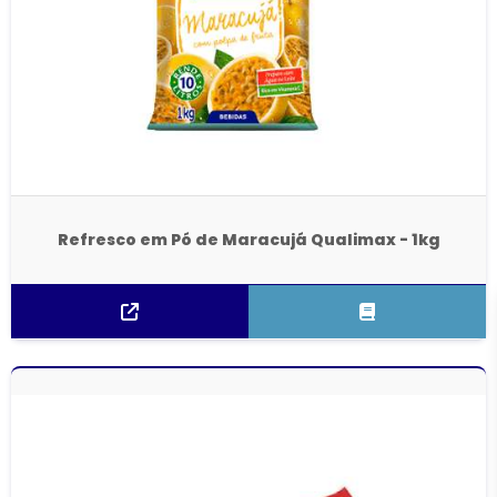
Refresco em Pó de Maracujá Qualimax - 1kg