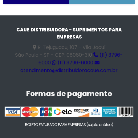
CAUE DISTRIBUIDORA - SUPRIMENTOS PARA
EMPRESAS
R. Tejuguacu, 107 - Vila Jacuí
São Paulo - SP - CEP: 08060-310
(11) 3796-
6000
(11) 3796-6000
atendimento@distribuidoracaue.com.br
Formas de pagamento
BOLETO FATURADO PARA EMPRESAS
(sujeto análise)