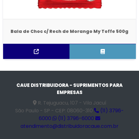
Bala de Choc c/ Rech de Morango My Toffe 500g
CAUE DISTRIBUIDORA - SUPRIMENTOS PARA
EMPRESAS
R. Tejuguacu, 107 - Vila Jacuí
São Paulo - SP - CEP: 08060-310
(11) 3796-
6000
(11) 3796-6000
atendimento@distribuidoracaue.com.br