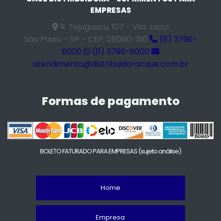
EMPRESAS
R. Tejuguacu, 107 - Vila Jacuí
São Paulo - SP - CEP: 08060-310
(11) 3796-
6000
(11) 3796-6000
atendimento@distribuidoracaue.com.br
Formas de pagamento
BOLETO FATURADO PARA EMPRESAS
(sujeto análise)
Home
Empresa