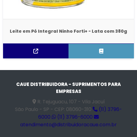
Leite em Pó Integral Ninho Forti+ - Lata com 380g
CAUE DISTRIBUIDORA - SUPRIMENTOS PARA
EMPRESAS
R. Tejuguacu, 107 - Vila Jacuí
São Paulo - SP - CEP: 08060-310
(11) 3796-
6000
(11) 3796-6000
atendimento@distribuidoracaue.com.br