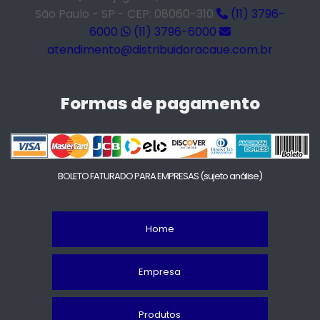
São Paulo - SP - CEP: 08060-310
(11) 3796-
6000
(11) 3796-6000
atendimento@distribuidoracaue.com.br
Formas de pagamento
BOLETO FATURADO PARA EMPRESAS
(sujeto análise)
Home
Empresa
Produtos