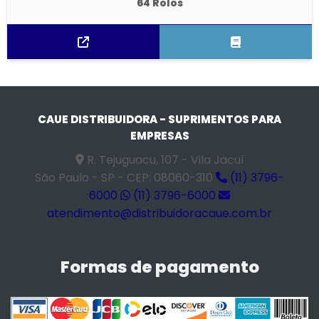
64 Rolos
CAUE DISTRIBUIDORA - SUPRIMENTOS PARA
EMPRESAS
R. Tejuguacu, 107 - Vila Jacuí
São Paulo - SP - CEP: 08060-310
(11) 3796-
6000
(11) 3796-6000
atendimento@distribuidoracaue.com.br
Formas de pagamento