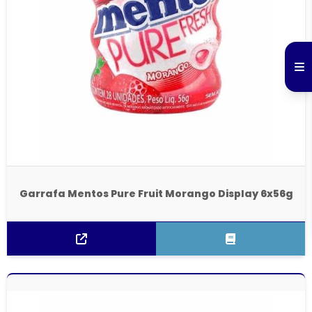
Garrafa Mentos Pure Fruit Morango Display 6x56g