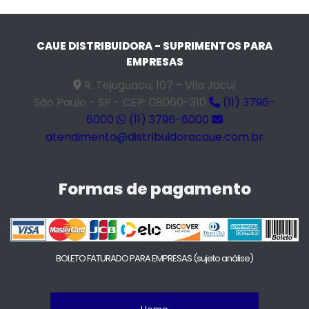
CAUE DISTRIBUIDORA - SUPRIMENTOS PARA
EMPRESAS
R. Tejuguacu, 107 - Vila Jacuí
São Paulo - SP - CEP: 08060-310
(11) 3796-
6000
(11) 3796-6000
atendimento@distribuidoracaue.com.br
Formas de pagamento
BOLETO FATURADO PARA EMPRESAS
(sujeto análise)