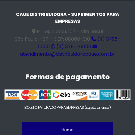
CAUE DISTRIBUIDORA - SUPRIMENTOS PARA
EMPRESAS
R. Tejuguacu, 107 - Vila Jacuí
São Paulo - SP - CEP: 08060-310
(11) 3796-
6000
(11) 3796-6000
atendimento@distribuidoracaue.com.br
Formas de pagamento
BOLETO FATURADO PARA EMPRESAS
(sujeto análise)
Home