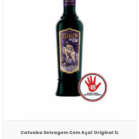
Catuaba Selvagem Com Açaí Original 1L