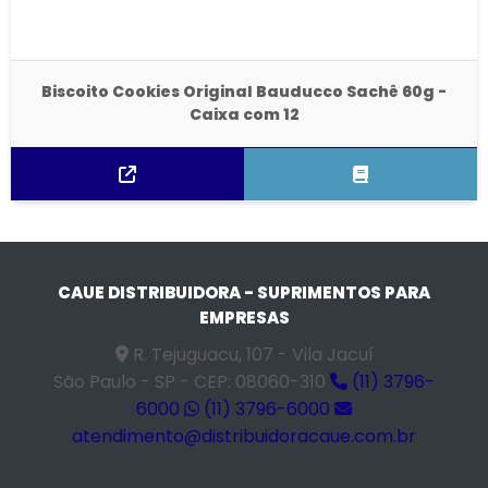
Biscoito Cookies Original Bauducco Sachê 60g -
Caixa com 12
CAUE DISTRIBUIDORA - SUPRIMENTOS PARA
EMPRESAS
R. Tejuguacu, 107 - Vila Jacuí
São Paulo - SP - CEP: 08060-310
(11) 3796-
6000
(11) 3796-6000
atendimento@distribuidoracaue.com.br