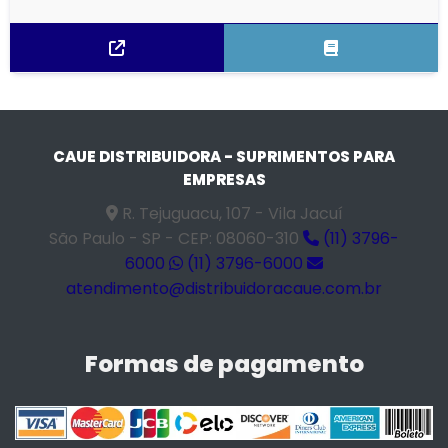
CAUE DISTRIBUIDORA - SUPRIMENTOS PARA
EMPRESAS
R. Tejuguacu, 107 - Vila Jacuí
São Paulo - SP - CEP: 08060-310
(11) 3796-
6000
(11) 3796-6000
atendimento@distribuidoracaue.com.br
Formas de pagamento