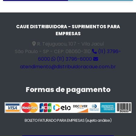
CAUE DISTRIBUIDORA - SUPRIMENTOS PARA
EMPRESAS
R. Tejuguacu, 107 - Vila Jacuí
São Paulo - SP - CEP: 08060-310
(11) 3796-
6000
(11) 3796-6000
atendimento@distribuidoracaue.com.br
Formas de pagamento
BOLETO FATURADO PARA EMPRESAS
(sujeto análise)