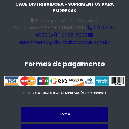
CAUE DISTRIBUIDORA - SUPRIMENTOS PARA
EMPRESAS
R. Tejuguacu, 107 - Vila Jacuí
São Paulo - SP - CEP: 08060-310
(11) 3796-
6000
(11) 3796-6000
atendimento@distribuidoracaue.com.br
Formas de pagamento
BOLETO FATURADO PARA EMPRESAS
(sujeto análise)
Home