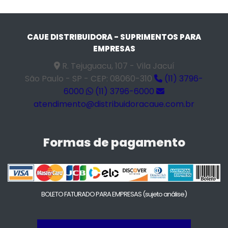
CAUE DISTRIBUIDORA - SUPRIMENTOS PARA
EMPRESAS
R. Tejuguacu, 107 - Vila Jacuí
São Paulo - SP - CEP: 08060-310
(11) 3796-
6000
(11) 3796-6000
atendimento@distribuidoracaue.com.br
Formas de pagamento
BOLETO FATURADO PARA EMPRESAS
(sujeto análise)