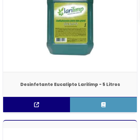
Desinfetante Eucalipto Larilimp - 5 Litros