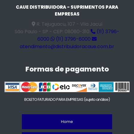
CAUE DISTRIBUIDORA - SUPRIMENTOS PARA
EMPRESAS
R. Tejuguacu, 107 - Vila Jacuí
São Paulo - SP - CEP: 08060-310
(11) 3796-
6000
(11) 3796-6000
atendimento@distribuidoracaue.com.br
Formas de pagamento
BOLETO FATURADO PARA EMPRESAS
(sujeto análise)
Home