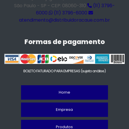
São Paulo - SP - CEP: 08060-310
(11) 3796-
6000
(11) 3796-6000
atendimento@distribuidoracaue.com.br
Formas de pagamento
BOLETO FATURADO PARA EMPRESAS
(sujeto análise)
Home
Empresa
Produtos