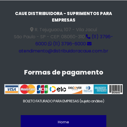
CAUE DISTRIBUIDORA - SUPRIMENTOS PARA
EMPRESAS
R. Tejuguacu, 107 - Vila Jacuí
São Paulo - SP - CEP: 08060-310
(11) 3796-
6000
(11) 3796-6000
atendimento@distribuidoracaue.com.br
Formas de pagamento
BOLETO FATURADO PARA EMPRESAS
(sujeto análise)
Home