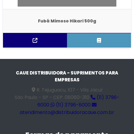
Fubá Mimoso Hikari 500g
CAUE DISTRIBUIDORA - SUPRIMENTOS PARA
EMPRESAS
R. Tejuguacu, 107 - Vila Jacuí
São Paulo - SP - CEP: 08060-310
(11) 3796-
6000
(11) 3796-6000
atendimento@distribuidoracaue.com.br