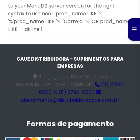
to your MariaDB server version for the right
syntax to use near 'prod_name LIKE '%' ''
'%'prod_name LIKE '%' 'Cartela' '%' OR prod_name
LIKE '...' at line 1
CAUE DISTRIBUIDORA - SUPRIMENTOS PARA
EMPRESAS
R. Tejuguacu, 107 - Vila Jacuí
São Paulo - SP - CEP: 08060-310
(11) 3796-
6000
(11) 3796-6000
atendimento@distribuidoracaue.com.br
Formas de pagamento