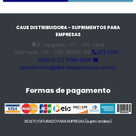
CAUE DISTRIBUIDORA - SUPRIMENTOS PARA
EMPRESAS
R. Tejuguacu, 107 - Vila Jacuí
São Paulo - SP - CEP: 08060-310
(11) 3796-
6000
(11) 3796-6000
atendimento@distribuidoracaue.com.br
Formas de pagamento
BOLETO FATURADO PARA EMPRESAS
(sujeto análise)