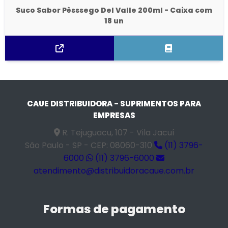
Suco Sabor Pêsssego Del Valle 200ml - Caixa com
18 un
CAUE DISTRIBUIDORA - SUPRIMENTOS PARA
EMPRESAS
R. Tejuguacu, 107 - Vila Jacuí
São Paulo - SP - CEP: 08060-310
(11) 3796-
6000
(11) 3796-6000
atendimento@distribuidoracaue.com.br
Formas de pagamento