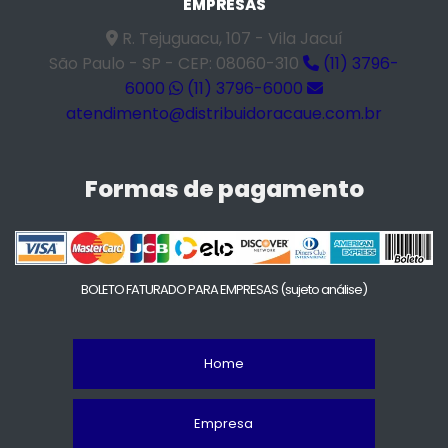
EMPRESAS
R. Tejuguacu, 107 - Vila Jacuí
São Paulo - SP - CEP: 08060-310
(11) 3796-
6000
(11) 3796-6000
atendimento@distribuidoracaue.com.br
Formas de pagamento
BOLETO FATURADO PARA EMPRESAS
(sujeto análise)
Home
Empresa